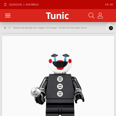
2262022242
|
6947498241
EN
GR
Συλλεκτική Φιγούρα Five Nights At Freddy's KF1391 No Face Man 4,5 cm
0