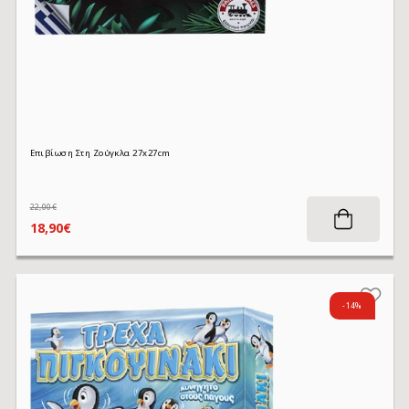
Επιβίωση Στη Ζούγκλα 27x27cm
22,00€
18,90€
-14%