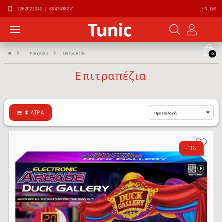
2262022242
|
6947498241
EN
GR
Παιχνίδια
Επιτραπέζια
0
Επιτραπέζια
ΦΊΛΤΡΑ
-11%