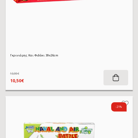
Γκρινιάρης Και Φιδάκι 39x26cm
13,00€
10,50€
-21%