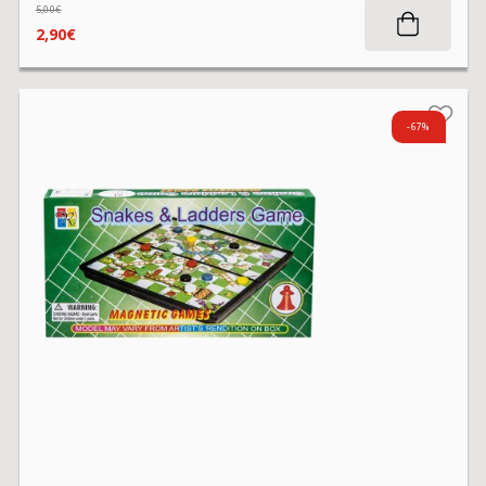
5,00€
2,90€
-67%