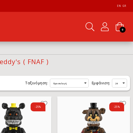
EN
GR
0
eddy's ( FNAF )
Ταξινόμηση:
Εμφάνιση:
-25%
-25%