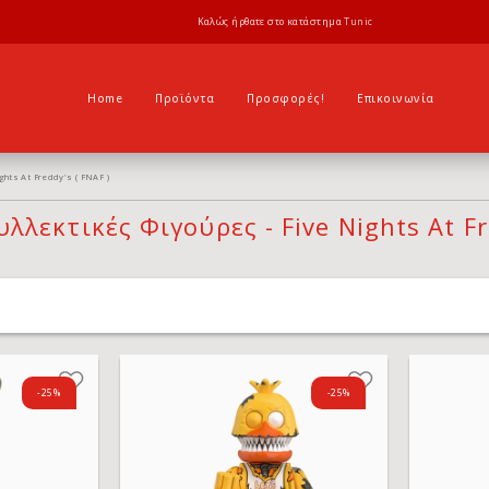
Καλώς ήρθατε στο κατάστημα
Tunic
Home
Προϊόντα
Προσφορές!
Επικοινωνία
ights At Freddy's ( FNAF )
λλεκτικές Φιγούρες - Five Nights At Fr
-25%
-25%