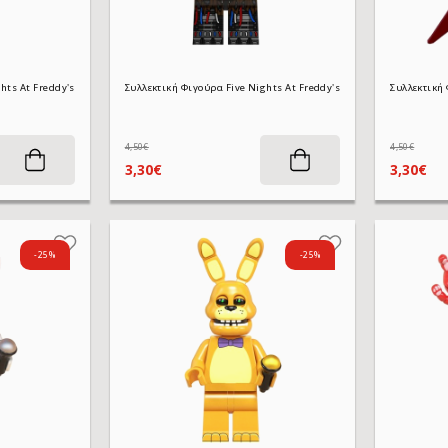
Συλλεκτική Φιγούρα Five Nights At Freddy's WM2640 Jack-O-Bonnie 4,5 cm
4,50€
4,50€
3,30€
3,30€
-25%
-25%