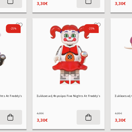
3,30€
3,30€
-25%
-25%
Συλλεκτική Φιγούρα Five Nights At Freddy's WM2021 Funtime Freddy 4,5 cm
Συλλε
4,00€
4,00€
3,30€
3,30€