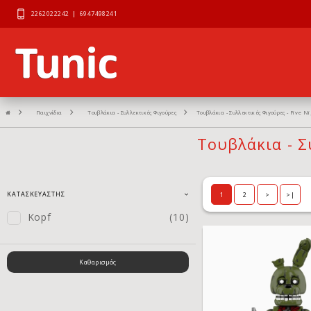
2262022242
|
6947498241
Παιχνίδια
Τουβλάκια - Συλλεκτικές Φιγούρες
Τουβλάκια - Συλλεκτικές Φιγούρες - Five N
Τουβλάκια - Συ
ΚΑΤΑΣΚΕΥΑΣΤΉΣ
1
2
>
>|
Kopf
(10)
Καθαρισμός