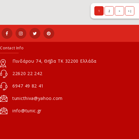
1
2
>
>|
Contact Info
Πινδάρου 74, Θήβα ΤΚ 32200 Ελλάδα
22620 22 242
6947 49 82 41
tunicthiva@yahoo.com
info@tunic.gr