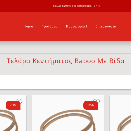
Καλώς ήρθατε στο κατάστημα
Tunic
Home
Προϊόντα
Προσφορές!
Επικοινωνία
Τελάρα Κεντήματος Baboo Με Βίδα
-33%
-25%