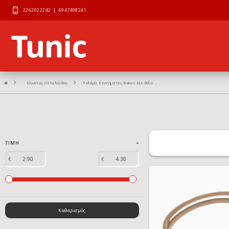
2262022242
|
6947498241
Κλωστές Πεταλούδας
Τελάρα Κεντήματος Baboo Με Βίδα
ΤΙΜΉ
€
€
Καθαρισμός