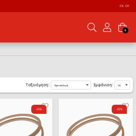
EN
GR
0
Ταξινόμηση:
Εμφάνιση:
-25%
-20%