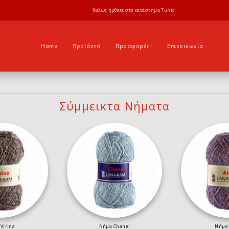
Καλώς ήρθατε στο κατάστημα
Tunic
Home
Προϊόντα
Προσφορές!
Επικοινωνία
Σύμμεικτα Νήματα
Virina
Νήμα Chanel
Νήμα 