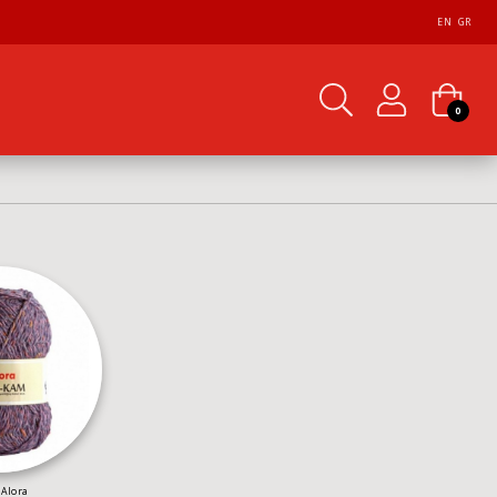
EN
GR
0
Alora