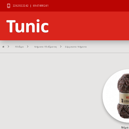
2262022242
|
6947498241
Πλέξιμο
Νήματα Πλεξίματος
Σύμμεικτα Νήματα
Νήμα 