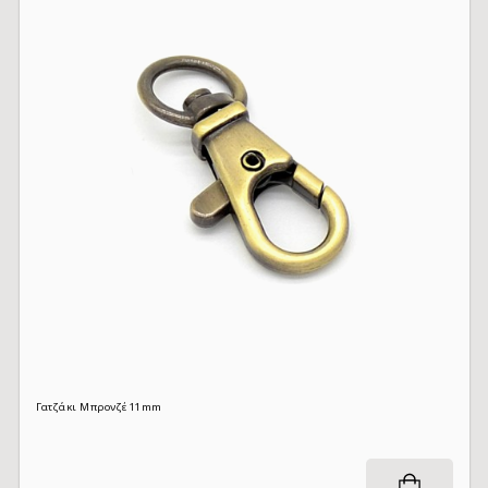
Γατζάκι Μπρονζέ 11mm