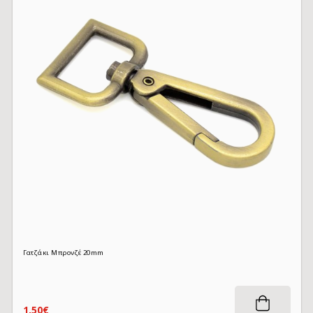
Γατζάκι Μπρονζέ 20mm
1,50€