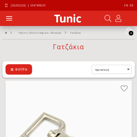
2262022242
|
6947498241
EN
GR
Τσάντες Πλεκτές-Νήματα -Αξεσουάρ
Γατζάκια
0
Γατζάκια
ΦΊΛΤΡΑ