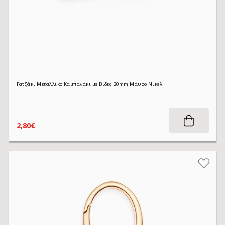
Γατζάκι Μεταλλικό Καμπανάκι με Βίδες 20mm Μάυρο Νίκελ
2,80€