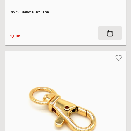
Γατζάκι Μάυρο Νίκελ 11mm
1,00€