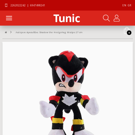
2262022242
|
6947498241
EN
GR
Λούτρινο Αρκουδάκι Shadow the Hedgehog Μαύρο 27 cm
0