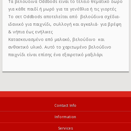
Τα βελούδινα Oddbods είναι το τέλειο θεματικό δώρο
για κάθε παιδί ή μωρό για τα γενέθλια ή τις γιορτές
Το σετ Oddbods αποτελείται από βελούδινα σχέδια-
ιδανικό για παιχνίδι, συλλογή και αγκαλιά- για βρέφη
& νήπια έως ενήλικες
Κατασκευασμένο από μαλακό, βελούδινο και
ανθεκτικό υλικό. Aυτό το χαριτωμένο βελούδινο
παιχνίδι είναι επίσης ένα εξαιρετικό μαξιλάρι
Contact Info
Information
Services