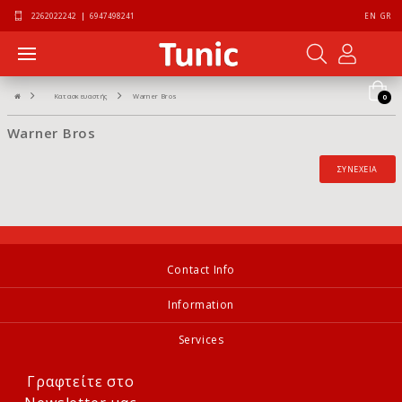
2262022242
|
6947498241
EN
GR
Κατασκευαστής
Warner Bros
0
Warner Bros
ΣΥΝΈΧΕΙΑ
Contact Info
Information
Services
Γραφτείτε στο