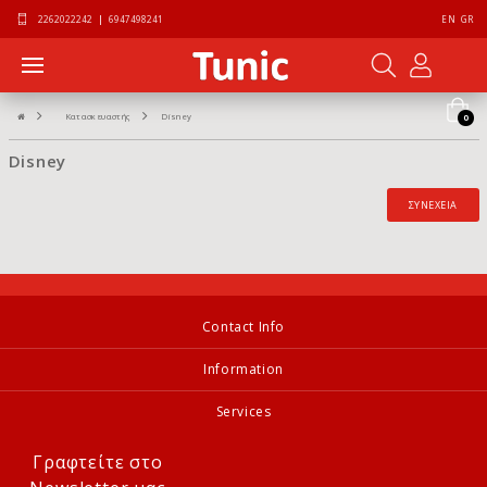
2262022242
|
6947498241
EN
GR
Κατασκευαστής
Disney
0
Disney
ΣΥΝΈΧΕΙΑ
Contact Info
Information
Services
Γραφτείτε στο